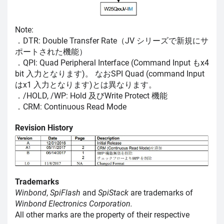
Note:
．DTR: Double Transfer Rate（JV シリーズで新規にサ
ポートされた機能）
．QPI: Quad Peripheral Interface (Command Input もx4
bit 入力となります)。 なおSPI Quad (command Input
はx1 入力となります)とは異なります。
．/HOLD, /WP: Hold 及びWrite Protect 機能
．CRM: Continuous Read Mode
Revision History
Trademarks
Winbond
,
SpiFlash
and
SpiStack
are trademarks of
Winbond Electronics Corporation.
All other marks are the property of their respective