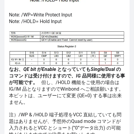
Note: /WP=Write Protect Input
Note: /HOLD= Hold Input
なお、
QE bit
が
Enable
となっていても
Single/Dual
の
コマンドは受け付けますので、
IG
品同様に使用する事
が可能です。
但し、/HOLD 機能をご使用の場合は
IG/IM 品となりますのでWinbond へご相談願います。
本ビットは、ユーザーにて変更 (QE=0) する事は出来
ません。
注）/WP & /HOLD 端子処理をVCC 直結していても問
題はありませんが、予想外のQuad mode コマンドが
入力されるとVCC とショート(“0”データ出力) の可能