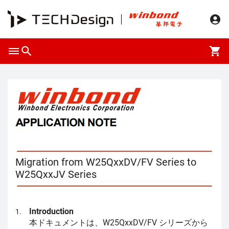
Migration from W25QxxDV/FV Series to
W25QxxJV Series
Introduction
本ドキュメントは、W25QxxDV/FV シリーズから