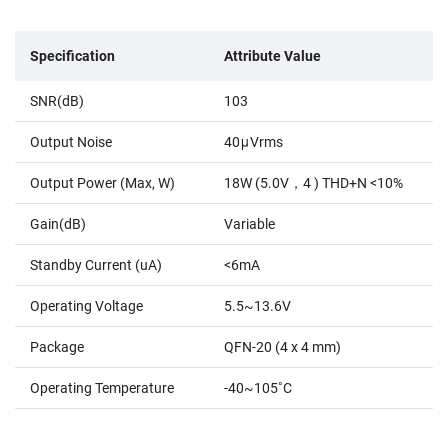
Specification
Attribute Value
SNR(dB)
103
Output Noise
40μVrms
Output Power (Max, W)
18W (5.0V，4 ) THD+N <10%
Gain(dB)
Variable
Standby Current (uA)
<6mA
Operating Voltage
5.5~13.6V
Package
QFN-20 (4 x 4 mm)
Operating Temperature
-40~105˚C