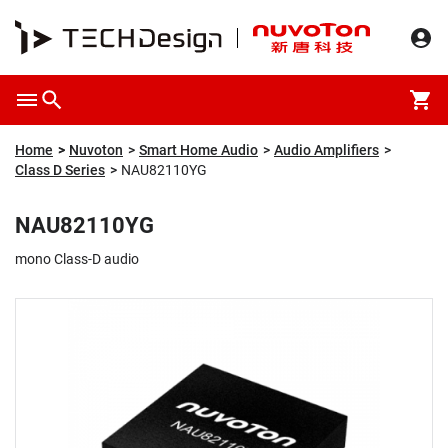
Overview
Packaging & Price
Specification
Description
Home
Nuvoton
Smart Home Audio
Audio Amplifiers
Class D Series
NAU82110YG
NAU82110YG
mono Class-D audio