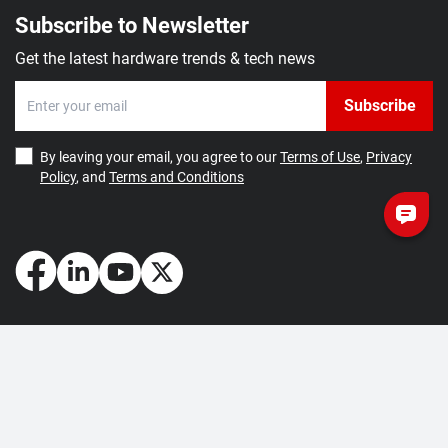
Subscribe to Newsletter
Get the latest hardware trends & tech news
Subscribe
By leaving your email, you agree to our
Terms of Use
,
Privacy
Policy
, and
Terms and Conditions
How May We Help You?
Getting Started
Contact Us
About Us
FAQ
Corporate Account